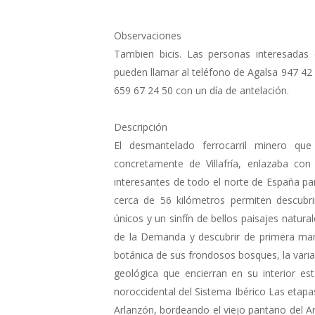
Observaciones
Tambien bicis. Las personas interesadas 
pueden llamar al teléfono de Agalsa 947 42
659 67 24 50 con un día de antelación.
Descripción
El desmantelado ferrocarril minero qu
concretamente de Villafría, enlazaba c
interesantes de todo el norte de España par
cerca de 56 kilómetros permiten descubri
únicos y un sinfín de bellos paisajes natura
de la Demanda y descubrir de primera man
botánica de sus frondosos bosques, la variad
geológica que encierran en su interior e
noroccidental del Sistema Ibérico Las etap
Arlanzón, bordeando el viejo pantano del Arl