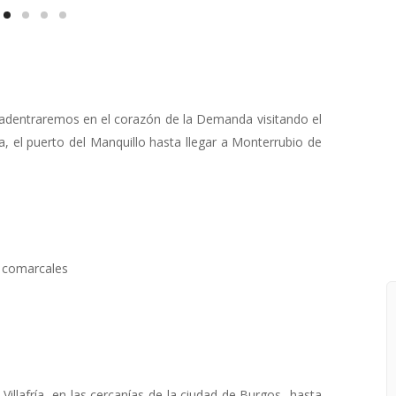
s adentraremos en el corazón de la Demanda visitando el
a, el puerto del Manquillo hasta llegar a Monterrubio de
 comarcales
 Villafría -en las cercanías de la ciudad de Burgos- hasta